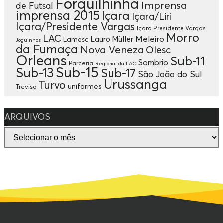
Forquilhinha
Imprensa
de Futsal
imprensa 2015
Içara
Içara/Liri
Içara/Presidente Vargas
Içara Presidente Vargas
Morro
LAC
Meleiro
Lauro Müller
Lamesc
Joguinhos
da Fumaça
Nova Veneza
Olesc
Orleans
Sub-11
Sombrio
Parceria
Regional da LAC
Sub-15
Sub-13
Sub-17
São João do Sul
Urussanga
Turvo
uniformes
Treviso
ARQUIVOS