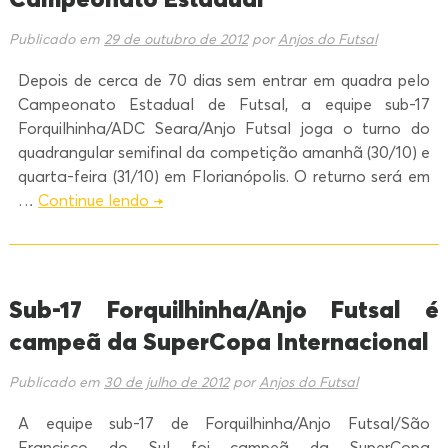
Publicado em
29 de outubro de 2012
por
Anjos do Futsal
Depois de cerca de 70 dias sem entrar em quadra pelo
Campeonato Estadual de Futsal, a equipe sub-17
Forquilhinha/ADC Seara/Anjo Futsal joga o turno do
quadrangular semifinal da competição amanhã (30/10) e
quarta-feira (31/10) em Florianópolis. O returno será em
…
Continue lendo
→
Sub-17 Forquilhinha/Anjo Futsal é
campeã da SuperCopa Internacional
Publicado em
30 de julho de 2012
por
Anjos do Futsal
A equipe sub-17 de Forquilhinha/Anjo Futsal/São
Francisco do Sul foi campeã da SuperCopa