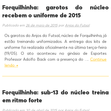
Forquilhinha: garotos do núcleo
recebem o uniforme de 2015
Publicado em
26 de maio de 2015
por
Anjos do Futsal
Os garotos do Anjos do Futsal, núcleo de Forquilhinha, já
estão treinando uniformizados. A entrega dos kits de
uniforme foi realizada oficialmente na última terça-feira
(19/05). O ato aconteceu no ginásio de Esportes
Professor Adolfo Back com a presença do …
Continue
lendo
→
Forquilhinha: sub-13 do núcleo treina
em ritmo forte
Publicado em
30 de abril de 2015
por
Anjos do Futsal