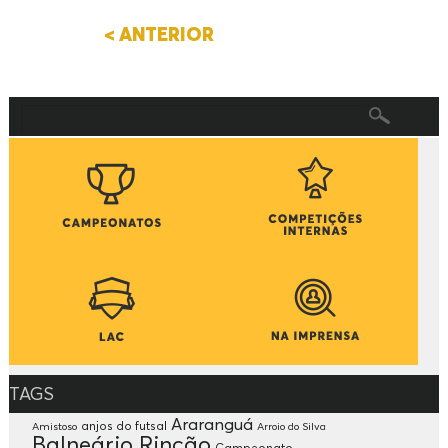
< ANTERIOR
TAGS
Araranguá
anjos do futsal
Amistoso
Arroio do Silva
Balneário Rincão
Campeonato