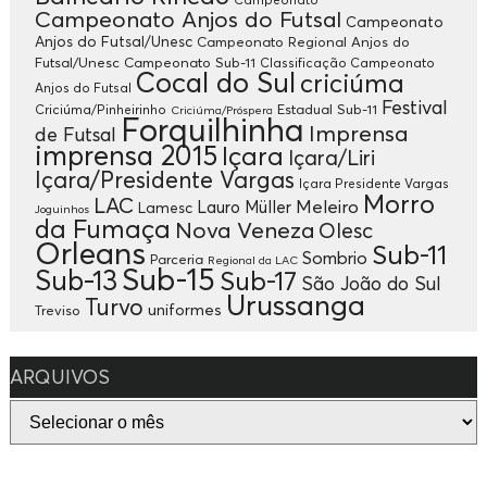
Campeonato Anjos do Futsal
Campeonato
Anjos do Futsal/Unesc
Campeonato Regional Anjos do
Futsal/Unesc
Campeonato Sub-11
Classificação Campeonato
Cocal do Sul
criciúma
Anjos do Futsal
Festival
Criciúma/Pinheirinho
Estadual Sub-11
Criciúma/Próspera
Forquilhinha
Imprensa
de Futsal
imprensa 2015
Içara
Içara/Liri
Içara/Presidente Vargas
Içara Presidente Vargas
Morro
LAC
Meleiro
Lauro Müller
Lamesc
Joguinhos
da Fumaça
Nova Veneza
Olesc
Orleans
Sub-11
Sombrio
Parceria
Regional da LAC
Sub-15
Sub-13
Sub-17
São João do Sul
Urussanga
Turvo
uniformes
Treviso
ARQUIVOS