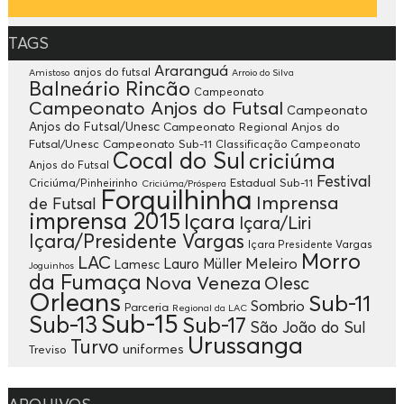
TAGS
Araranguá
anjos do futsal
Amistoso
Arroio do Silva
Balneário Rincão
Campeonato
Campeonato Anjos do Futsal
Campeonato
Anjos do Futsal/Unesc
Campeonato Regional Anjos do
Futsal/Unesc
Campeonato Sub-11
Classificação Campeonato
Cocal do Sul
criciúma
Anjos do Futsal
Festival
Criciúma/Pinheirinho
Estadual Sub-11
Criciúma/Próspera
Forquilhinha
Imprensa
de Futsal
imprensa 2015
Içara
Içara/Liri
Içara/Presidente Vargas
Içara Presidente Vargas
Morro
LAC
Meleiro
Lauro Müller
Lamesc
Joguinhos
da Fumaça
Nova Veneza
Olesc
Orleans
Sub-11
Sombrio
Parceria
Regional da LAC
Sub-15
Sub-13
Sub-17
São João do Sul
Urussanga
Turvo
uniformes
Treviso