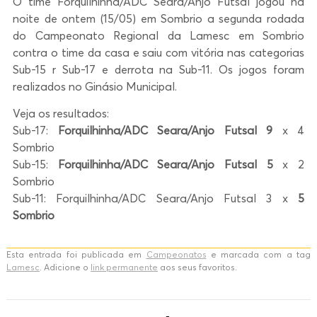
O time Forquilhinha/ADC Seara/Anjo Futsal jogou na
noite de ontem (15/05) em Sombrio a segunda rodada
do Campeonato Regional da Lamesc em Sombrio
contra o time da casa e saiu com vitória nas categorias
Sub-15 r Sub-17 e derrota na Sub-11. Os jogos foram
realizados no Ginásio Municipal.
Veja os resultados:
Sub-17:
Forquilhinha/ADC Seara/Anjo Futsal 9
x 4
Sombrio
Sub-15:
Forquilhinha/ADC Seara/Anjo Futsal 5
x 2
Sombrio
Sub-11: Forquilhinha/ADC Seara/Anjo Futsal 3 x
5
Sombrio
Esta entrada foi publicada em
Campeonatos
e marcada com a tag
Lamesc
. Adicione o
link permanente
aos seus favoritos.