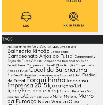
TAGS
Araranguá
anjos do futsal
Amistoso
Arroio do Silva
Balneário Rincão
Campeonato
Campeonato Anjos do Futsal
Campeonato
Anjos do Futsal/Unesc
Campeonato Regional Anjos do
Futsal/Unesc
Campeonato Sub-11
Classificação Campeonato
Cocal do Sul
criciúma
Anjos do Futsal
Festival
Criciúma/Pinheirinho
Estadual Sub-11
Criciúma/Próspera
Forquilhinha
Imprensa
de Futsal
imprensa 2015
Içara
Içara/Liri
Içara/Presidente Vargas
Içara Presidente Vargas
Morro
LAC
Meleiro
Lauro Müller
Lamesc
Joguinhos
da Fumaça
Nova Veneza
Olesc